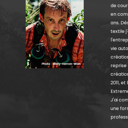
de cour
en comp
ans. Dé
textile 
l'entrep
vie aut
création
reprise 
créatio
2011, et
Extrem
J'ai co
une for
professi