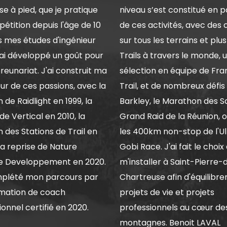
se à pied, que je pratique
niveau s’est constitué en p
étition depuis l'âge de 10
de ces activités, avec des 
s mes études d'ingénieur
sur tous les terrains et plu
j'ai développé un goût pour
Trails à travers le monde, 
reunariat. J'ai construit ma
sélection en équipe de Fra
our de ces passions, avec la
Trail, et de nombreux défis 
 de Raidlight en 1999, la
Barkley, le Marathon des Sa
de Vertical en 2010, la
Grand Raid de la Réunion, o
n des Stations de Trail en
les 400km non-stop de l'Ul
 la reprise de Nature
Gobi Race. J'ai fait le choix
e Developpement en 2020.
m'installer à Saint-Pierre-
mplété mon parcours par
Chartreuse afin d'équilibre
mation de coach
projets de vie et projets
onnel certifié en 2020.
professionnels au cœur de
montagnes. Benoit LAVAL