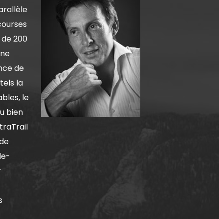
arallèle
courses
s de 200
une
nce de
tels la
bles, le
u bien
traTrail
 de
de-
r
s