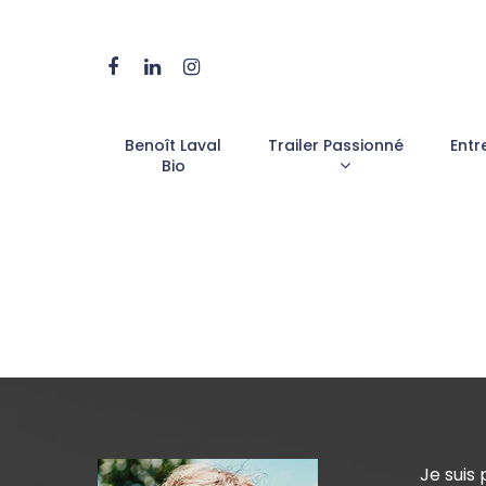
Benoît Laval
Trailer Passionné
Entr
Bio
Hit enter to search or ESC to close
Je suis