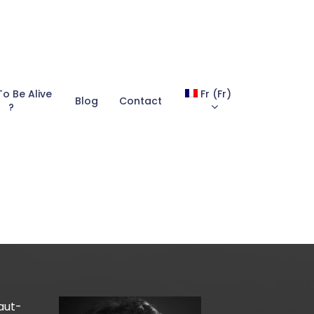
To Be Alive
Fr
(
Fr
)
Blog
Contact
?
aut-