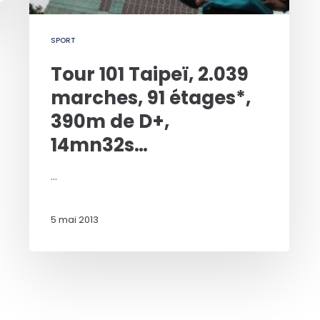
SPORT
Tour 101 Taipeï, 2.039
marches, 91 étages*,
390m de D+,
14mn32s…
…
5 mai 2013