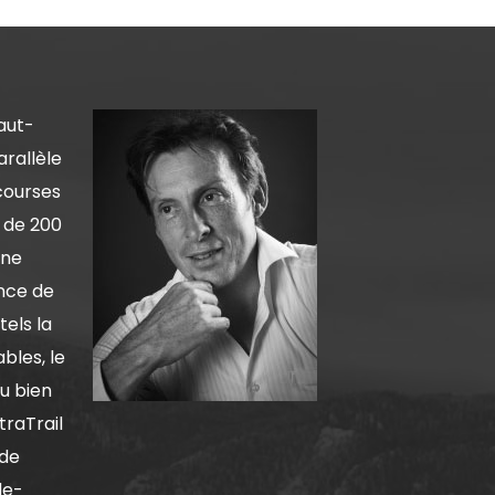
aut-
arallèle
courses
s de 200
une
nce de
tels la
bles, le
u bien
traTrail
 de
de-