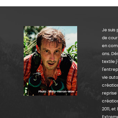
Je suis
de cour
en comp
ans. Dé
textile 
l'entrep
vie aut
création
reprise 
créatio
2011, et
Extrem