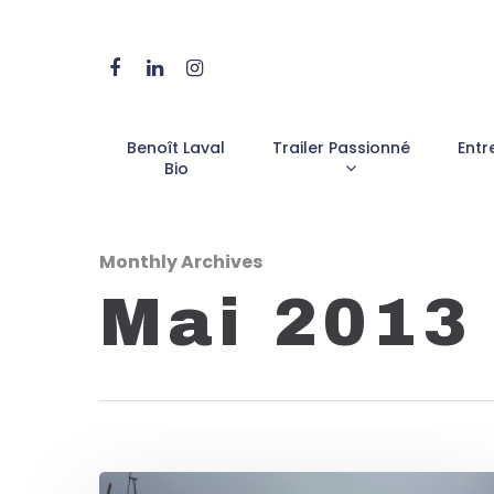
Benoît Laval
Trailer Passionné
Entr
Bio
Monthly Archives
Mai 2013
Hit enter to search or ESC to close