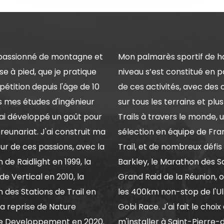
 passionné de montagne et
Mon palmarès sportif de h
se à pied, que je pratique
niveau s’est constitué en p
étition depuis l'âge de 10
de ces activités, avec des 
s mes études d'ingénieur
sur tous les terrains et plu
j'ai développé un goût pour
Trails à travers le monde, 
reunariat. J'ai construit ma
sélection en équipe de Fra
our de ces passions, avec la
Trail, et de nombreux défis 
 de Raidlight en 1999, la
Barkley, le Marathon des Sa
de Vertical en 2010, la
Grand Raid de la Réunion, o
n des Stations de Trail en
les 400km non-stop de l'Ul
 la reprise de Nature
Gobi Race. J'ai fait le choix
e Developpement en 2020.
m'installer à Saint-Pierre-