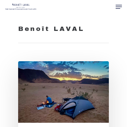
Benoît LAVAL
Hit enter to search or ESC to close