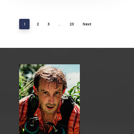
1
2
3
…
23
Next