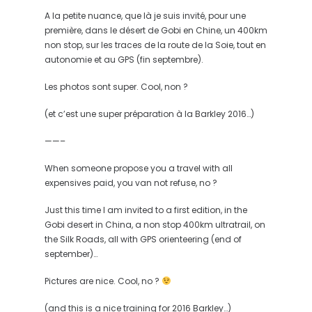
A la petite nuance, que là je suis invité, pour une
première, dans le désert de Gobi en Chine, un 400km
non stop, sur les traces de la route de la Soie, tout en
autonomie et au GPS (fin septembre).
Les photos sont super. Cool, non ?
(et c’est une super préparation à la Barkley 2016…)
——–
When someone propose you a travel with all
expensives paid, you van not refuse, no ?
Just this time I am invited to a first edition, in the
Gobi desert in China, a non stop 400km ultratrail, on
the Silk Roads, all with GPS orienteering (end of
september)…
Pictures are nice. Cool, no ?
(and this is a nice training for 2016 Barkley…)