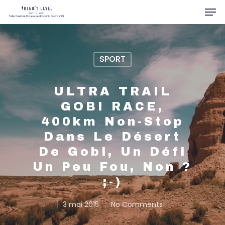
SPORT
Hit enter to search or ESC to close
ULTRA TRAIL
GOBI RACE,
400km Non-Stop
Dans Le Désert
De Gobi, Un Défi
Un Peu Fou, Non ?
;-)
3 mai 2015
No Comments