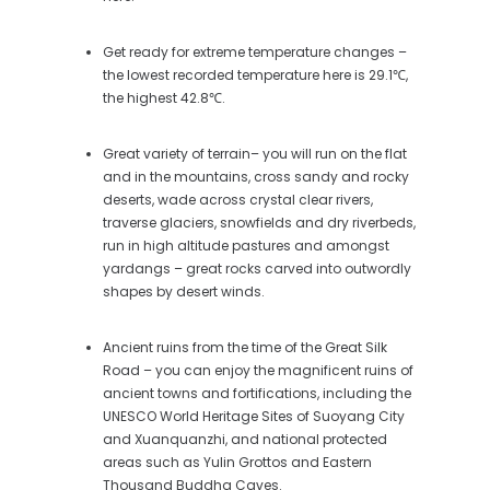
Get ready for extreme temperature changes –
the lowest recorded temperature here is 29.1℃,
the highest 42.8℃.
Great variety of terrain– you will run on the flat
and in the mountains, cross sandy and rocky
deserts, wade across crystal clear rivers,
traverse glaciers, snowfields and dry riverbeds,
run in high altitude pastures and amongst
yardangs – great rocks carved into outwordly
shapes by desert winds.
Ancient ruins from the time of the Great Silk
Road – you can enjoy the magnificent ruins of
ancient towns and fortifications, including the
UNESCO World Heritage Sites of Suoyang City
and Xuanquanzhi, and national protected
areas such as Yulin Grottos and Eastern
Thousand Buddha Caves.