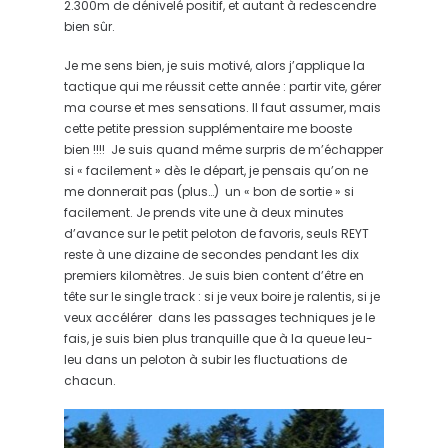
2.300m de dénivelé positif, et autant à redescendre
bien sûr.
Je me sens bien, je suis motivé, alors j’applique la
tactique qui me réussit cette année : partir vite, gérer
ma course et mes sensations. Il faut assumer, mais
cette petite pression supplémentaire me booste
bien !!!! Je suis quand même surpris de m’échapper
si « facilement » dès le départ, je pensais qu’on ne
me donnerait pas (plus…) un « bon de sortie » si
facilement. Je prends vite une à deux minutes
d’avance sur le petit peloton de favoris, seuls REYT
reste à une dizaine de secondes pendant les dix
premiers kilomètres. Je suis bien content d’être en
tête sur le single track : si je veux boire je ralentis, si je
veux accélérer dans les passages techniques je le
fais, je suis bien plus tranquille que à la queue leu-
leu dans un peloton à subir les fluctuations de
chacun.