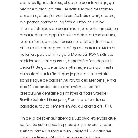
dans les lignes droites, et ça pile pour le virage, ça
relance à bloc, ça pile… Je sais Ludovic très fort en
descente, alors j’envoie bien. Au trois quart, aïe, aïe,
aïe, petites crampes légères au mollet. Ca ne
m’empêche pas de courir, mais je ralentis un peu en
modifiant mes appuis pour relâcher au maximum,
le tout c’est de ne pas casser et d’atteindre le bas
où la foulée changera et où ça disparaitra. Mais on
ne la fait pas comme ça à Monsieur POMMERET, et
rapidement il me passe (la première fois depuis le
départ). Je garde un bon rythme, je sais qu’il reste
du roulant sur la fin et que je pourrais me refaire
sans risque de casser. Au ravito des Mentens je n’ai
que 10 secondes de retard, même si ça fait
presqu’une centaine de mètres à notre vitesse !
Ravito éclair « 1 flasque », Fred me la tends au
passage, ravitaillement en vol, du grand art… ( !!).
Fin de la descente, j’aperçois Ludovic, et je vois que
sa foulée est un peu trop lourde… je reviens vite, on
s’encourage, il semble bien « résigné ». A l’arrivée
j’apprendrais qu’il a fait une course de ski-