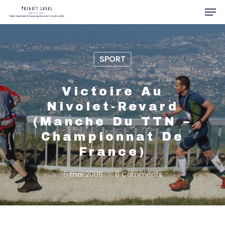
SPORT
Hit enter to search or ESC to close
Victoire Au
Nivolet-Revard
(manche Du TTN –
Championnat De
France)
5 mai 2009
6 Comments