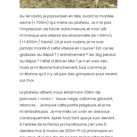
Au 1er ravito, je passe bien en tête, avant la montée
sèche (+700m) qui mène au plateau. Je n’ai pas
l’impression de forcer outre mesure, et mon alti
m’indique une vitesse ascensionnelle de +24m/s
(+1.400m / heure). Là je suis surpris, je ne suis
jamais monté à cette vitesse en course ! Est-ce les
globules du Népal ? L’entraînement ? les 2kg perdus
au Népal ? l’effet d’être en tête ? je n’en sais rien,
mais je m’étonne franchement, tout comme je
m’étonne qu’il n’y ait pas des grimpeurs pour revenir
sur moi…
Le plateau atteint, nous entamons 20km de
parcours « cross » : boue, neige, vallonné, glissant,
relances… Je trouve cette partie piégeuse, et je ne
m’emballe pas. Je me mets un cran en dessous
cardiaquement. Après tout, tant que je suis devant…
A l’entrée de la Féclaz je me retourne, j’en vois 5
derrière moi à moins de 200m !!!! Là je transpire un