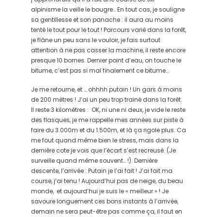
alpinisme la veille le bougre… En tout cas, je souligne
sa gentillesse et son panache : il aura au moins
tenté le tout pour le tout ! Parcours varié dans la forêt,
je flâne un peu sans le vouloir, je fais surtout
attention à ne pas casser la machine, il reste encore
presque 10 bornes. Dernier point d’eau, on touche le
bitume, c’est pas si mal finalement ce bitume…
Je me retourne, et … ohhhh putain ! Un gars à moins
de 200 mètres ! J’ai un peu trop trainé dans la forêt.
Il reste 3 kilomètres : OK, ni une ni deux, je vide le reste
des flasques, je me rappelle mes années sur piste à
faire du 3.000m et du 1.500m, et là ça rigole plus. Ca
me fout quand même bien le stress, mais dans la
dernière cote je vois que l’écart s’est recreusé. (Je
surveille quand même souvent… !). Dernière
descente, l’arrivée : Putain je l’ai fait ! J’ai fait ma
course, j’ai tenu ! Aujourd’hui pas de neige, du beau
monde, et aujourd’hui je suis le « meilleur » ! Je
savoure longuement ces bons instants à l’arrivée,
demain ne sera peut-être pas comme ça, il faut en