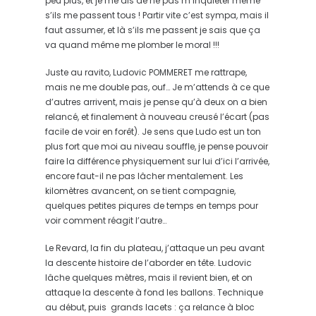
peu plus, et je me dis de ne pas m’inquiéter même
s’ils me passent tous ! Partir vite c’est sympa, mais il
faut assumer, et là s’ils me passent je sais que ça
va quand même me plomber le moral !!!
Juste au ravito, Ludovic POMMERET me rattrape,
mais ne me double pas, ouf… Je m’attends à ce que
d’autres arrivent, mais je pense qu’à deux on a bien
relancé, et finalement à nouveau creusé l’écart (pas
facile de voir en forêt). Je sens que Ludo est un ton
plus fort que moi au niveau souffle, je pense pouvoir
faire la différence physiquement sur lui d’ici l’arrivée,
encore faut-il ne pas lâcher mentalement. Les
kilomètres avancent, on se tient compagnie,
quelques petites piqures de temps en temps pour
voir comment réagit l’autre…
Le Revard, la fin du plateau, j’attaque un peu avant
la descente histoire de l’aborder en tête. Ludovic
lâche quelques mètres, mais il revient bien, et on
attaque la descente à fond les ballons. Technique
au début, puis grands lacets : ça relance à bloc