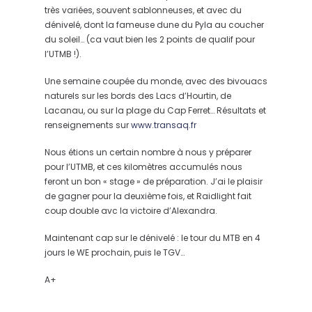
très variées, souvent sablonneuses, et avec du
dénivelé, dont la fameuse dune du Pyla au coucher
du soleil… (ca vaut bien les 2 points de qualif pour
l’UTMB !).
Une semaine coupée du monde, avec des bivouacs
naturels sur les bords des Lacs d’Hourtin, de
Lacanau, ou sur la plage du Cap Ferret… Résultats et
renseignements sur
www.transaq.fr
Nous étions un certain nombre à nous y préparer
pour l’UTMB, et ces kilomètres accumulés nous
feront un bon « stage » de préparation. J’ai le plaisir
de gagner pour la deuxième fois, et Raidlight fait
coup double avc la victoire d’Alexandra.
Maintenant cap sur le dénivelé : le tour du MTB en 4
jours le WE prochain, puis le TGV…
A+