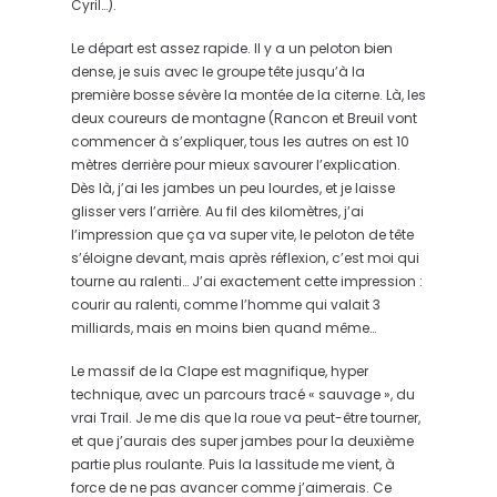
Cyril…).
Le départ est assez rapide. Il y a un peloton bien
dense, je suis avec le groupe tête jusqu’à la
première bosse sévère la montée de la citerne. Là, les
deux coureurs de montagne (Rancon et Breuil vont
commencer à s’expliquer, tous les autres on est 10
mètres derrière pour mieux savourer l’explication.
Dès là, j’ai les jambes un peu lourdes, et je laisse
glisser vers l’arrière. Au fil des kilomètres, j’ai
l’impression que ça va super vite, le peloton de tête
s’éloigne devant, mais après réflexion, c’est moi qui
tourne au ralenti… J’ai exactement cette impression :
courir au ralenti, comme l’homme qui valait 3
milliards, mais en moins bien quand même…
Le massif de la Clape est magnifique, hyper
technique, avec un parcours tracé « sauvage », du
vrai Trail. Je me dis que la roue va peut-être tourner,
et que j’aurais des super jambes pour la deuxième
partie plus roulante. Puis la lassitude me vient, à
force de ne pas avancer comme j’aimerais. Ce