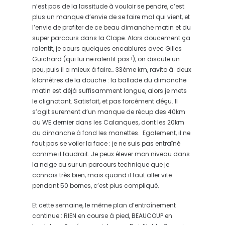
n’est pas de la lassitude à vouloir se pendre, c’est
plus un manque d’envie de se faire mal qui vient, et
l’envie de profiter de ce beau dimanche matin et du
super parcours dans la Clape. Alors doucement ça
ralentit, je cours quelques encablures avec Gilles
Guichard (qui lui ne ralentit pas !), on discute un
peu, puis il a mieux à faire… 33ème km, ravito à deux
kilomètres de la douche : la ballade du dimanche
matin est déjà suffisamment longue, alors je mets
le clignotant. Satisfait, et pas forcément déçu. Il
s’agit surement d’un manque de récup des 40km
du WE dernier dans les Calanques, dont les 20km
du dimanche à fond les manettes. Egalement, il ne
faut pas se voiler la face : je ne suis pas entraîné
comme il faudrait. Je peux élever mon niveau dans
la neige ou sur un parcours technique que je
connais très bien, mais quand il faut aller vite
pendant 50 bornes, c’est plus compliqué.
Et cette semaine, le même plan d’entraînement
continue : RIEN en course à pied, BEAUCOUP en