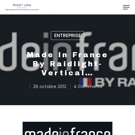
ENTREPRISE
Hit enter to search or ESC to close
Made In France
By Raidlight-
Vertical…
26 octobre 2012
4 Comments