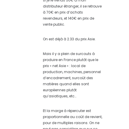
si je le vends 50€ à mon
distributeur étranger, il se retrouve
à 70€ en prix d’achats
revendeurs, et 140€ en prix de
vente public.
On est déjà à 2.33 du prix Asie.
Mais il y a plein de surcouts à
produire en France plutôt que le
prix « net Asie » : local de
production, machines, personnel
d’encadrement, surcoût des
matières quand elles sont
européennes plutôt
qu’asiatiques, etc…
Et la marge à répercuter est
proportionnelle au coût de revient,
pour de multiples raisons. On ne
peut pas considérer que sur ce