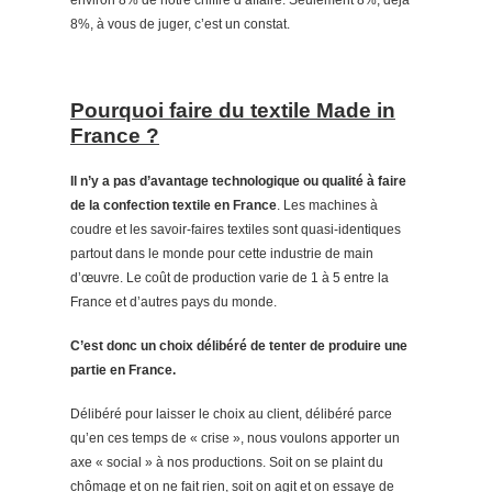
environ 8% de notre chiffre d’affaire. Seulement 8%, déjà
8%, à vous de juger, c’est un constat.
Pourquoi faire du textile Made in
France ?
Il n’y a pas d’avantage technologique ou qualité à faire
de la confection textile en France
. Les machines à
coudre et les savoir-faires textiles sont quasi-identiques
partout dans le monde pour cette industrie de main
d’œuvre. Le coût de production varie de 1 à 5 entre la
France et d’autres pays du monde.
C’est donc un choix délibéré de tenter de produire une
partie en France.
Délibéré pour laisser le choix au client, délibéré parce
qu’en ces temps de « crise », nous voulons apporter un
axe « social » à nos productions. Soit on se plaint du
chômage et on ne fait rien, soit on agit et on essaye de