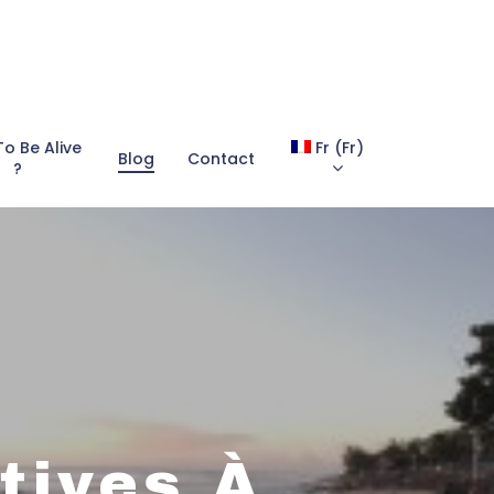
To Be Alive
Fr
(
Fr
)
Blog
Contact
?
tives À