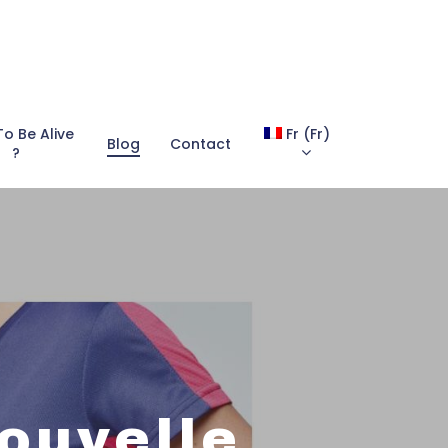
To Be Alive
Fr
(
Fr
)
Blog
Contact
?
ouvelle