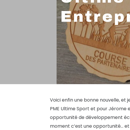
Entrep
Voici enfin une bonne nouvelle, et j
Hit enter to search or ESC to close
PME Ultime Sport et pour Jérome et 
opportunité de développement éco
moment c’est une opportunité… et u