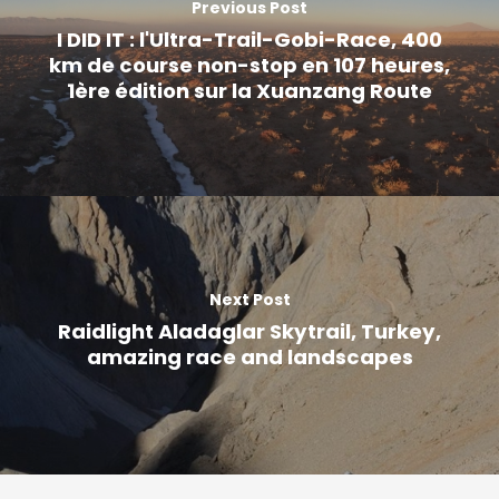
Previous Post
I DID IT : l'Ultra-Trail-Gobi-Race, 400
km de course non-stop en 107 heures,
1ère édition sur la Xuanzang Route
Next Post
Raidlight Aladaglar Skytrail, Turkey,
amazing race and landscapes