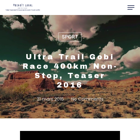
SPORT
Hit enter to search or ESC to close
Ultra Trail Gobi
Race 400km Non-
Stop, Teaser
2016
31 mars 2016
No Comments