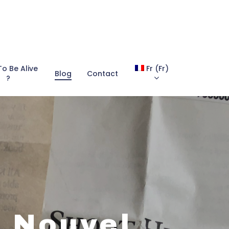
To Be Alive
Fr
(
Fr
)
Blog
Contact
?
 Nouvel