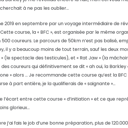
l cherchait à ne pas les oublier…
019 en septembre par un voyage intermédiaire de révisi
 Cette course, la « BFC », est organisée par le même organi
n 500 coureurs. Le parcours de 50km n’est pas balisé, e
y, il y a beaucoup moins de tout terrain, sauf les deux 
 (le spectacle des testicules), et « Rat Jaw » (la mâchoir
des coureurs qui définitivement se dit « ah oui, la Barkley 
g one » alors … Je recommande cette course qu’est la BFC 
se à part entière, je la qualifierais de « saignante »…
e l’écart entre cette course « d’initiation » et ce que repré
oins glorieux…
e j’ai fais le job d’une bonne préparation, plus de 120.000