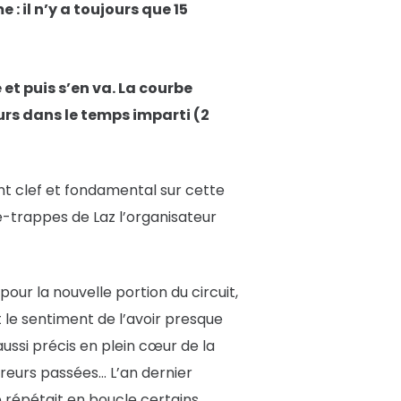
: il n’y a toujours que 15
 et puis s’en va. La courbe
ours dans le temps imparti (2
int clef et fondamental sur cette
sse-trappes de Laz l’organisateur
our la nouvelle portion du circuit,
 le sentiment de l’avoir presque
ussi précis en plein cœur de la
rreurs passées… L’an dernier
 répétait en boucle certains