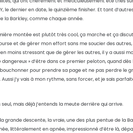
lités, qui ont chèrement et méticuleusement été triés sur 
LY, le dernier en date, le quinzième finisher. Et tant d’autr
f de la Barkley, comme chaque année.
ère montée est plutôt très cool, ça marche et ça disc
course et de gérer mon effort sans me soucier des autres,
ien moins stressant que de gérer les autres, il y a aussi m
t « dangereux » d’être dans ce premier peloton, quand dès
bouchonner pour prendre sa page et ne pas perdre le gr
Aussi j’y vais à mon rythme, sans forcer, et je sais parf
 seul, mais déjà j’entends la meute derrière qui arrive.
a grande descente, la vraie, une des plus pentue de la B
ée, littéralement en apnée, impressionné d’être là, dé