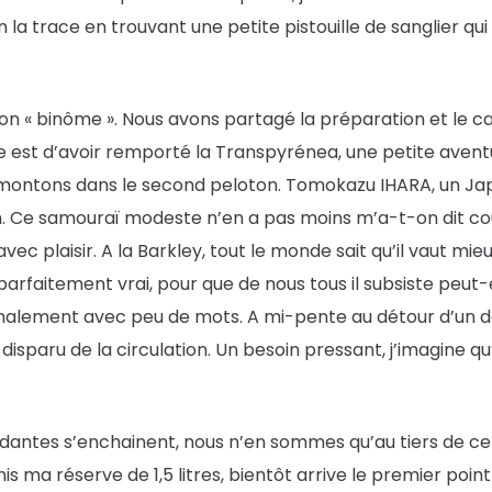
oin la trace en trouvant une petite pistouille de sanglier
mon « binôme ». Nous avons partagé la préparation et le c
re est d’avoir remporté la Transpyrénea, une petite ave
 montons dans le second peloton. Tomokazu IHARA, un Jap
Ce samouraï modeste n’en a pas moins m’a-t-on dit cou
c plaisir. A la Barkley, tout le monde sait qu’il vaut mieu
 parfaitement vrai, pour que de nous tous il subsiste peut-ê
alement avec peu de mots. A mi-pente au détour d’un des
sparu de la circulation. Un besoin pressant, j’imagine qu’i
antes s’enchainent, nous n’en sommes qu’au tiers de ce
finis ma réserve de 1,5 litres, bientôt arrive le premier po