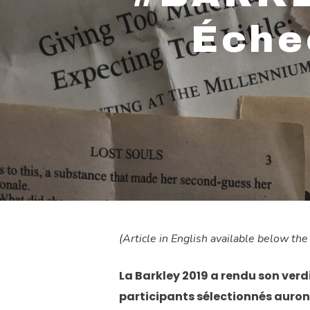
Éche
(Article in English available below the
Hit enter to search or ESC to close
La Barkley 2019 a rendu son verdi
participants sélectionnés auront