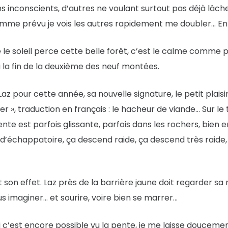
 inconscients, d’autres ne voulant surtout pas déjà lâche
e prévu je vois les autres rapidement me doubler… En 
ée le soleil perce cette belle forêt, c’est le calme comm
à la fin de la deuxième des neuf montées.
z pour cette année, sa nouvelle signature, le petit plaisir
er », traduction en français : le hacheur de viande… Sur le 
nte est parfois glissante, parfois dans les rochers, bien
’échappatoire, ça descend raide, ça descend très raide, et
son effet. Laz près de la barrière jaune doit regarder sa 
ous imaginer… et sourire, voire bien se marrer…
 c’est encore possible vu la pente, je me laisse doucement