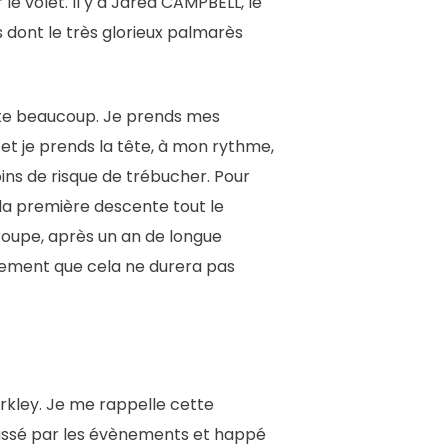
le volet. Il y a Jared CAMPBELL, le
es dont le très glorieux palmarès
ute beaucoup. Je prends mes
 et je prends la tête, à mon rythme,
oins de risque de trébucher. Pour
 la première descente tout le
oupe, après un an de longue
aitement que cela ne durera pas
arkley. Je me rappelle cette
passé par les évènements et happé