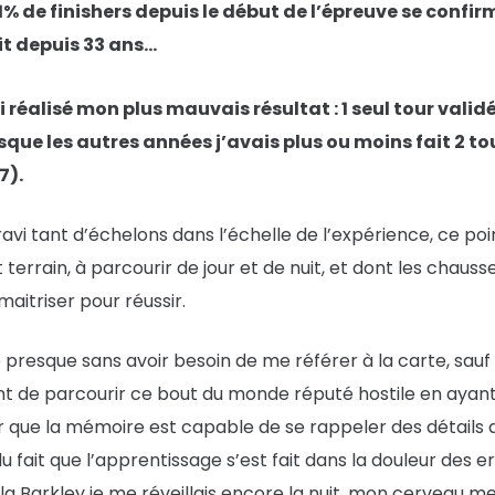
% de finishers depuis le début de l’épreuve se confirme 
it depuis 33 ans…
i réalisé mon plus mauvais résultat : 1 seul tour validé
sque les autres années j’avais plus ou moins fait 2 t
7).
gravi tant d’échelons dans l’échelle de l’expérience, ce po
t terrain, à parcourir de jour et de nuit, et dont les chau
maitriser pour réussir.
 presque sans avoir besoin de me référer à la carte, sauf p
ant de parcourir ce bout du monde réputé hostile en ayant
ir que la mémoire est capable de se rappeler des détails a
u fait que l’apprentissage s’est fait dans la douleur des e
a Barkley je me réveillais encore la nuit, mon cerveau me