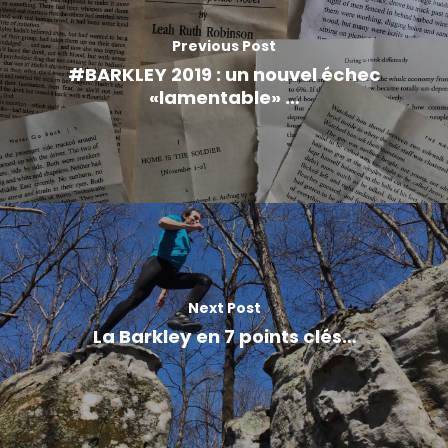
Previous Post
#BARKLEY 2019 : un nouvel échec
«lamentable» …
Next Post
La Barkley en 7 points clés…