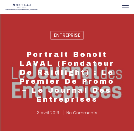
ENTREPRISE
Hit enter to search or ESC to close
Portrait Benoît
LAVAL (fondateur
De Raidlight) : Le
Premier De Promo
– Le Journal Des
Entreprises
3 avril 2019
No Comments